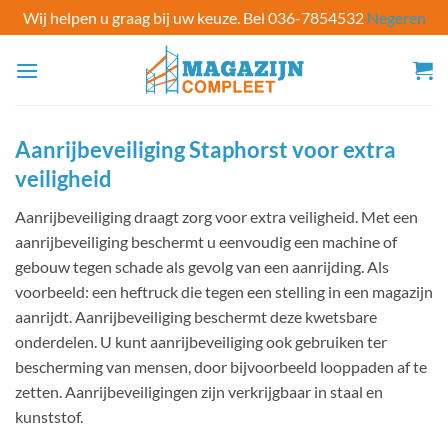
Wij helpen u graag bij uw keuze. Bel 036-7854532
Negeren
Ga
naar
inhoud
Aanrijbeveiliging Staphorst voor extra
veiligheid
Aanrijbeveiliging draagt zorg voor extra veiligheid. Met een
aanrijbeveiliging beschermt u eenvoudig een machine of
gebouw tegen schade als gevolg van een aanrijding. Als
voorbeeld: een heftruck die tegen een stelling in een magazijn
aanrijdt. Aanrijbeveiliging beschermt deze kwetsbare
onderdelen. U kunt aanrijbeveiliging ook gebruiken ter
bescherming van mensen, door bijvoorbeeld looppaden af te
zetten. Aanrijbeveiligingen zijn verkrijgbaar in staal en
kunststof.