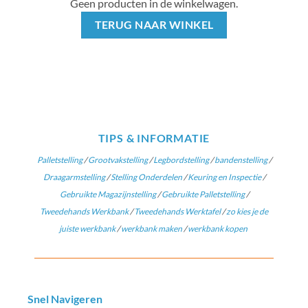
Geen producten in de winkelwagen.
TERUG NAAR WINKEL
TIPS & INFORMATIE
Palletstelling
/
Grootvakstelling
/
Legbordstelling
/
bandenstelling
/
Draagarmstelling
/
Stelling Onderdelen
/
Keuring en Inspectie
/
Gebruikte Magazijnstelling
/
Gebruikte Palletstelling
/
Tweedehands Werkbank
/
Tweedehands Werktafel
/
zo kies je de
juiste werkbank
/
werkbank maken
/
werkbank kopen
Snel Navigeren