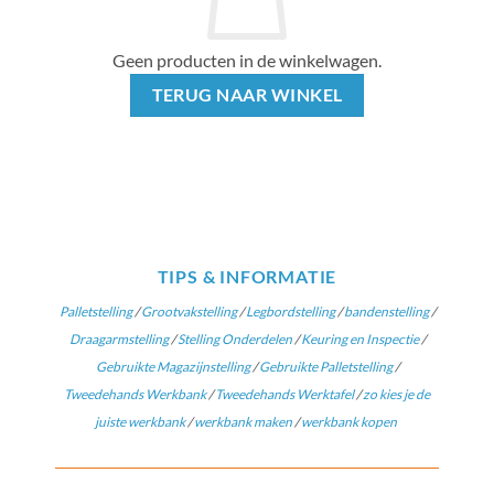
Geen producten in de winkelwagen.
TERUG NAAR WINKEL
TIPS & INFORMATIE
Palletstelling
/
Grootvakstelling
/
Legbordstelling
/
bandenstelling
/
Draagarmstelling
/
Stelling Onderdelen
/
Keuring en Inspectie
/
Gebruikte Magazijnstelling
/
Gebruikte Palletstelling
/
Tweedehands Werkbank
/
Tweedehands Werktafel
/
zo kies je de
juiste werkbank
/
werkbank maken
/
werkbank kopen