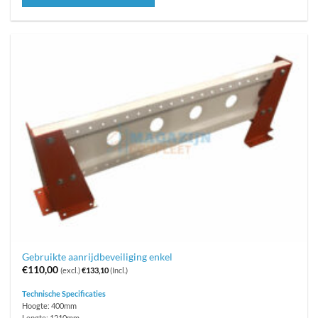
Gebruikte aanrijdbeveiliging enkel
€
110,00
(excl.)
€
133,10
(Incl.)
Technische Specificaties
Hoogte: 400mm
Lengte: 1210mm