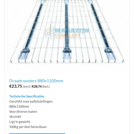
Draadroosters 880x1100mm
€
23,75
(excl.)
€
28,74
(Incl.)
Technische Specificaties
Geschikt voor palletstellingen
880x1100mm
Voor diverse maten
Verzinkt
Ligt in gewicht
500kg per deel belastbaar