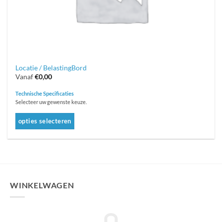
op
de
productpagina
Locatie / BelastingBord
Vanaf
€
0,00
Technische Specificaties
Selecteer uw gewenste keuze.
opties selecteren
Dit
product
heeft
meerdere
variaties.
WINKELWAGEN
Deze
optie
kan
gekozen