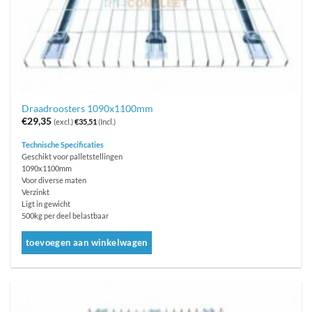
Draadroosters 1090x1100mm
€
29,35
(excl.)
€
35,51
(Incl.)
Technische Specificaties
Geschikt voor palletstellingen
1090x1100mm
Voor diverse maten
Verzinkt
Ligt in gewicht
500kg per deel belastbaar
toevoegen aan winkelwagen