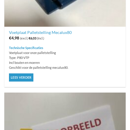
Voetplaat Palletstelling Mecalux80
€
4,98
(excl.)
€
6,03
(Incl.)
Technische Specificaties
Voetplaat voor onze palletstelling
Type: P80-VTP
Incl bouten en moeren
Geschikt voor de palletstelling mecalux80.
LEES VERDER