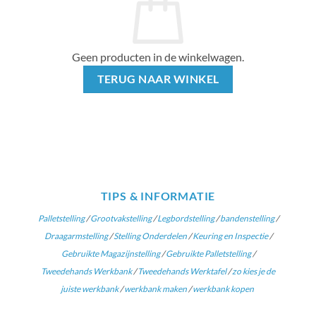
worden
op
de
productpagina
Geen producten in de winkelwagen.
TERUG NAAR WINKEL
TIPS & INFORMATIE
Palletstelling
/
Grootvakstelling
/
Legbordstelling
/
bandenstelling
/
Draagarmstelling
/
Stelling Onderdelen
/
Keuring en Inspectie
/
Gebruikte Magazijnstelling
/
Gebruikte Palletstelling
/
Tweedehands Werkbank
/
Tweedehands Werktafel
/
zo kies je de
juiste werkbank
/
werkbank maken
/
werkbank kopen