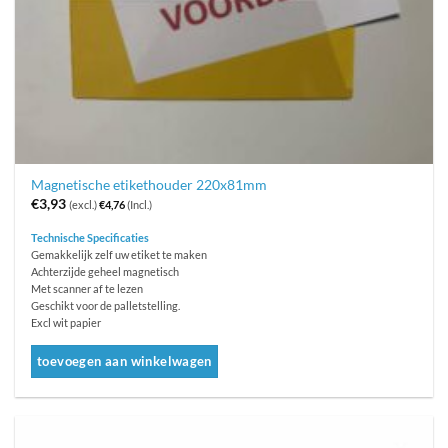
Magnetische etikethouder 220x81mm
€
3,93
(excl.)
€
4,76
(Incl.)
Technische Specificaties
Gemakkelijk zelf uw etiket te maken
Achterzijde geheel magnetisch
Met scanner af te lezen
Geschikt voor de palletstelling.
Excl wit papier
toevoegen aan winkelwagen