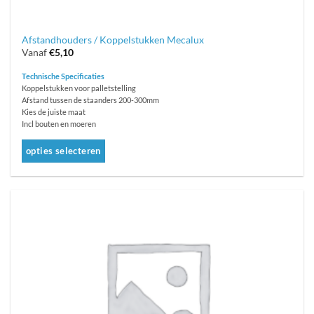
Afstandhouders / Koppelstukken Mecalux
Vanaf
€
5,10
Technische Specificaties
Koppelstukken voor palletstelling
Afstand tussen de staanders 200-300mm
Kies de juiste maat
Incl bouten en moeren
opties selecteren
Dit
product
heeft
meerdere
variaties.
Deze
optie
kan
gekozen
worden