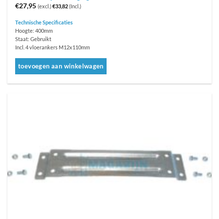
€
27,95
(excl.)
€
33,82
(Incl.)
Technische Specificaties
Hoogte: 400mm
Staat: Gebruikt
Incl. 4 vloerankers M12x110mm
toevoegen aan winkelwagen