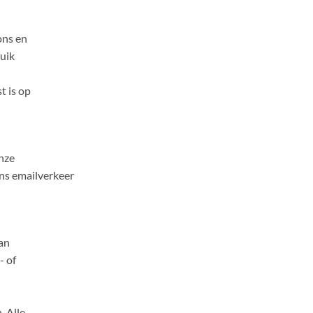
ons en
uik
 is op
nze
ons emailverkeer
an
- of
. Alle