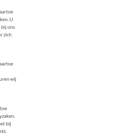
daartoe
aken. U
 bij ons
r zich
daartoe
uren wij
rtoe
cyzaken.
et bij
rkt.