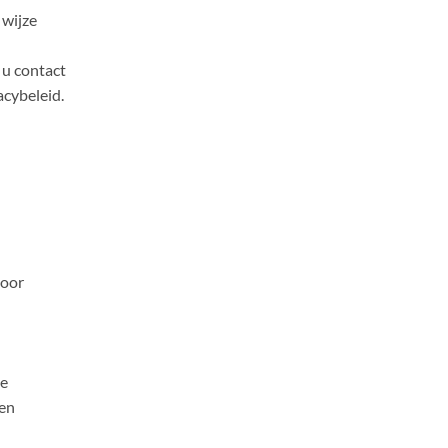
 wijze
 u contact
cybeleid.
voor
ze
den