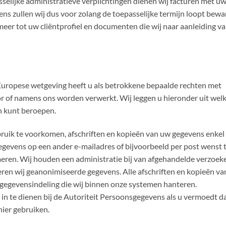
selijke administratieve verplichtingen dienen wij facturen met u
s zullen wij dus voor zolang de toepasselijke termijn loopt bewa
r tot uw cliëntprofiel en documenten die wij naar aanleiding v
uropese wetgeving heeft u als betrokkene bepaalde rechten met
r of namens ons worden verwerkt. Wij leggen u hieronder uit wel
en kunt beroepen.
bruik te voorkomen, afschriften en kopieën van uw gegevens enkel 
gegevens op een ander e-mailadres of bijvoorbeeld per post wenst 
imeren. Wij houden een administratie bij van afgehandelde verzoeke
ren wij geanonimiseerde gegevens. Alle afschriften en kopieën va
gegevensindeling die wij binnen onze systemen hanteren.
t in te dienen bij de Autoriteit Persoonsgegevens als u vermoedt da
ier gebruiken.