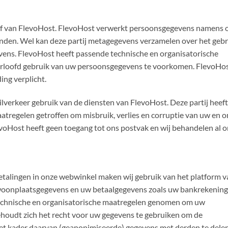
af van FlevoHost. FlevoHost verwerkt persoonsgegevens namens 
inden. Wel kan deze partij metagegevens verzamelen over het gebr
evens. FlevoHost heeft passende technische en organisatorische
rloofd gebruik van uw persoonsgegevens te voorkomen. FlevoHost
ng verplicht.
ilverkeer gebruik van de diensten van FlevoHost. Deze partij heeft
tregelen getroffen om misbruik, verlies en corruptie van uw en o
voHost heeft geen toegang tot ons postvak en wij behandelen al 
etalingen in onze webwinkel maken wij gebruik van het platform v
 woonplaatsgegevens en uw betaalgegevens zoals uw bankrekening
echnische en organisatorische maatregelen genomen om uw
houdt zich het recht voor uw gegevens te gebruiken om de
het kader daarvan (geanonimiseerde) gegevens met derden te delen