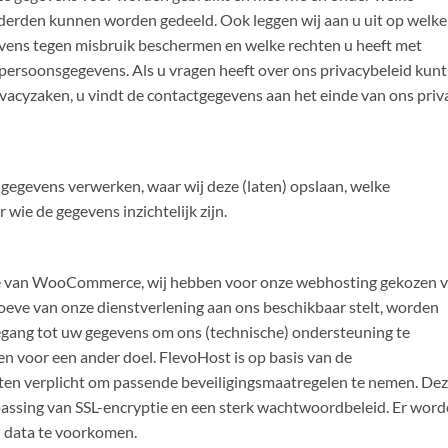
erden kunnen worden gedeeld. Ook leggen wij aan u uit op welke
vens tegen misbruik beschermen en welke rechten u heeft met
 persoonsgegevens. Als u vragen heeft over ons privacybeleid kunt
cyzaken, u vindt de contactgegevens aan het einde van ons priva
 gegevens verwerken, waar wij deze (laten) opslaan, welke
wie de gegevens inzichtelijk zijn.
e van WooCommerce, wij hebben voor onze webhosting gekozen 
eve van onze dienstverlening aan ons beschikbaar stelt, worden
oegang tot uw gegevens om ons (technische) ondersteuning te
en voor een ander doel. FlevoHost is op basis van de
ten verplicht om passende beveiligingsmaatregelen te nemen. De
passing van SSL-encryptie en een sterk wachtwoordbeleid. Er wor
n data te voorkomen.