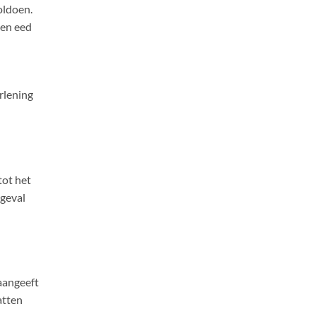
oldoen.
een eed
rlening
tot het
 geval
aangeeft
atten