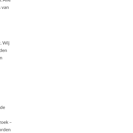
s van
. Wij
rden
en
 de
zoek –
worden