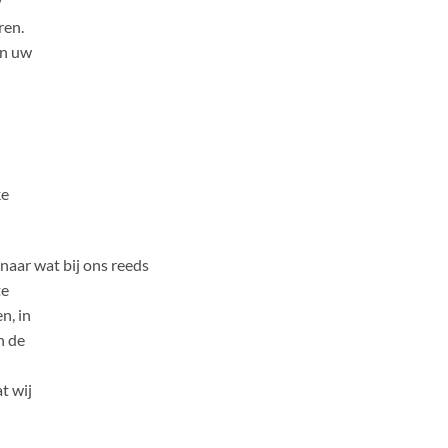
w
ren.
an uw
ke
naar wat bij ons reeds
te
n, in
n de
t wij