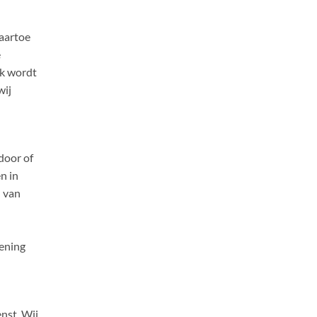
daartoe
e
ek wordt
wij
door of
n in
n van
mening
nst. Wij