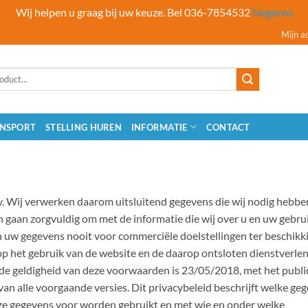
Wij helpen u graag bij uw keuze. Bel 036-7854532
Negeren
Mijn a
NSPORT
STELLING HUREN
INFORMATIE
CONTACT
. Wij verwerken daarom uitsluitend gegevens die wij nodig hebbe
n gaan zorgvuldig om met de informatie die wij over u en uw gebru
n uw gegevens nooit voor commerciële doelstellingen ter beschikk
 op het gebruik van de website en de daarop ontsloten dienstverle
e geldigheid van deze voorwaarden is 23/05/2018, met het publi
van alle voorgaande versies. Dit privacybeleid beschrijft welke ge
ze gegevens voor worden gebruikt en met wie en onder welke