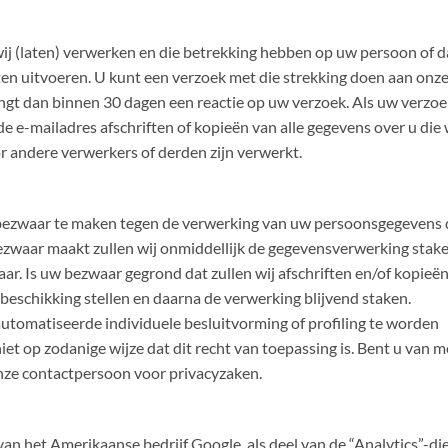
 wij (laten) verwerken en die betrekking hebben op uw persoon of 
laten uitvoeren. U kunt een verzoek met die strekking doen aan onz
gt dan binnen 30 dagen een reactie op uw verzoek. Als uw verzo
de e-mailadres afschriften of kopieën van alle gegevens over u die 
r andere verwerkers of derden zijn verwerkt.
 bezwaar te maken tegen de verwerking van uw persoonsgegevens 
ezwaar maakt zullen wij onmiddellijk de gegevensverwerking stake
r. Is uw bezwaar gegrond dat zullen wij afschriften en/of kopieë
 beschikking stellen en daarna de verwerking blijvend staken.
utomatiseerde individuele besluitvorming of profiling te worden
t op zodanige wijze dat dit recht van toepassing is. Bent u van 
onze contactpersoon voor privacyzaken.
an het Amerikaanse bedrijf Google, als deel van de “Analytics”-die