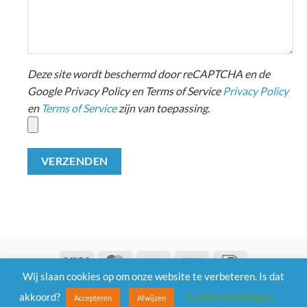
Deze site wordt beschermd door reCAPTCHA en de
Google Privacy Policy en Terms of Service
Privacy Policy
en
Terms of Service
zijn van toepassing.
Visa
MasterCard
Bank
Cash
IDeal
Wij slaan cookies op om onze website te verbeteren. Is dat
Transfer
on
Algemene Voorwaarden
| Privacy |
Klachten |
Retouneren
Pickup
akkoord?
Cookie instellingen
Accepteren
Afwijzen
Copyright 2026 ©
Magazijn Compleet