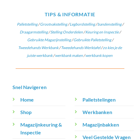
TIPS & INFORMATIE
Palletstelling
/
Grootvakstelling
/
Legbordstelling
/
bandenstelling
/
Draagarmstelling
/
Stelling Onderdelen
/
Keuring en Inspectie
/
Gebruikte Magazijnstelling
/
Gebruikte Palletstelling
/
Tweedehands Werkbank
/
Tweedehands Werktafel
/
zo kies je de
juiste werkbank
/
werkbank maken
/
werkbank kopen
Snel Navigeren
Home
Palletstelingen
Shop
Werkbanken
Magazijnkeuring &
Magazijnbakken
Inspectie
Veel Gestelde Vragen