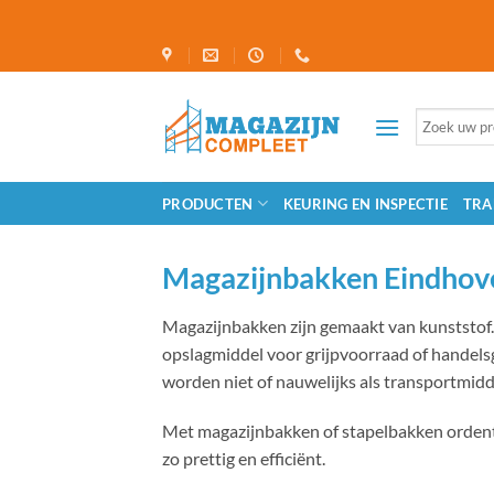
Ga
naar
inhoud
Zoeken
naar:
PRODUCTEN
KEURING EN INSPECTIE
TRA
Magazijnbakken Eindhov
Magazijnbakken zijn gemaakt van kunststof.
opslagmiddel voor grijpvoorraad of handel
worden niet of nauwelijks als transportmidd
Met magazijnbakken of stapelbakken ordent 
zo prettig en efficiënt.