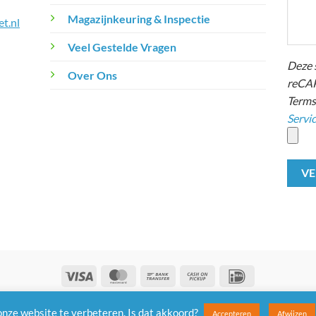
Magazijnkeuring & Inspectie
t.nl
Veel Gestelde Vragen
Deze 
Over Ons
reCAP
Terms
Servi
Visa
MasterCard
Bank
Cash
IDeal
Transfer
on
Algemene Voorwaarden
| Privacy |
Klachten |
Retouneren
Pickup
onze website te verbeteren. Is dat akkoord?
Accepteren
Afwijzen