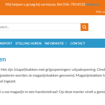
Wij helpen u graag bij uw keuze. Bel 036-7854532
Negeren
Mijn a
NSPORT
STELLING HUREN
INFORMATIE
CONTACT
en
 Het zijn (stapel)bakken met grijpopeningen/ uitpakopening. Omd
sgoederen worden ze magazijnbakken genoemd. Magazijnbakken heb
el ingezet.
u uw magazijn in een handomdraai! Op deze manier vindt u gemak