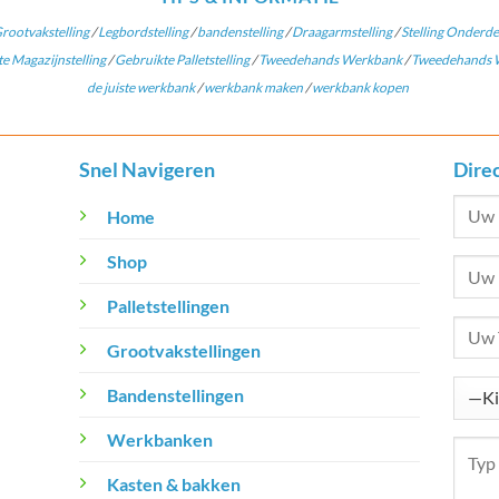
rootvakstelling
/
Legbordstelling
/
bandenstelling
/
Draagarmstelling
/
Stelling Onderde
e Magazijnstelling
/
Gebruikte Palletstelling
/
Tweedehands Werkbank
/
Tweedehands W
de juiste werkbank
/
werkbank maken
/
werkbank kopen
Snel Navigeren
Dire
Home
Shop
Palletstellingen
Grootvakstellingen
Bandenstellingen
Werkbanken
Kasten & bakken