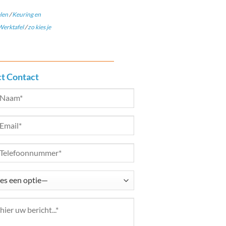
len
/
Keuring en
erktafel
/
zo kies je
ct Contact