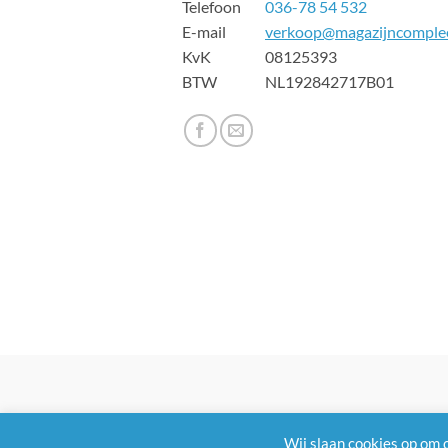
Telefoon
036-78 54 532
E-mail
verkoop@magazijncomplee
KvK 08125393
BTW NL192842717B01
Wij slaan cookies op om 