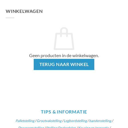
WINKELWAGEN
Geen producten in de winkelwagen.
TERUG NAAR WINKEL
TIPS & INFORMATIE
Palletstelling
/
Grootvakstelling
/
Legbordstelling
/
bandenstelling
/
Draagarmstelling
/
Stelling Onderdelen
/
Keuring en Inspectie
/