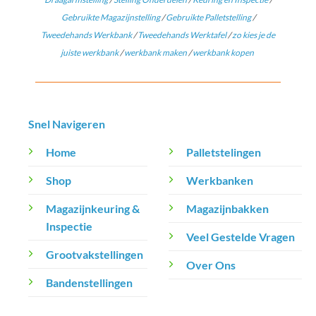
Gebruikte Magazijnstelling
/
Gebruikte Palletstelling
/
Tweedehands Werkbank
/
Tweedehands Werktafel
/
zo kies je de
juiste werkbank
/
werkbank maken
/
werkbank kopen
Snel Navigeren
Home
Palletstelingen
Shop
Werkbanken
Magazijnkeuring &
Magazijnbakken
Inspectie
Veel Gestelde Vragen
Grootvakstellingen
Over Ons
Bandenstellingen