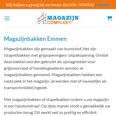
Wij helpen u graag bij uw keuze. Bel 036-7854532
Negeren
Ga
naar
inhoud
Magazijnbakken Emmen
Magazijnbakken zijn gemaakt van kunststof. Het zijn
(stapel)bakken met grijpopeningen/ uitpakopening. Omdat
deze bakken worden gebruikt als opslagmiddel voor
grijpvoorraad of handelsgoederen worden ze
magazijnbakken genoemd. Magazijnbakken hebben een
vaste plek in het magazijn, ze worden niet of nauwelijks als
transportmiddel ingezet.
Met magazijnbakken of stapelbakken ordent u uw magazijn
in een handomdraai! Op deze manier vindt u gemakkelijk uw
producten terug. Dit werkt wel zo prettig en efficiënt.