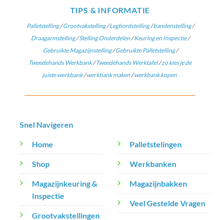
TIPS & INFORMATIE
Palletstelling
/
Grootvakstelling
/
Legbordstelling
/
bandenstelling
/
Draagarmstelling
/
Stelling Onderdelen
/
Keuring en Inspectie
/
Gebruikte Magazijnstelling
/
Gebruikte Palletstelling
/
Tweedehands Werkbank
/
Tweedehands Werktafel
/
zo kies je de
juiste werkbank
/
werkbank maken
/
werkbank kopen
Snel Navigeren
Home
Palletstelingen
Shop
Werkbanken
Magazijnkeuring &
Magazijnbakken
Inspectie
Veel Gestelde Vragen
Grootvakstellingen