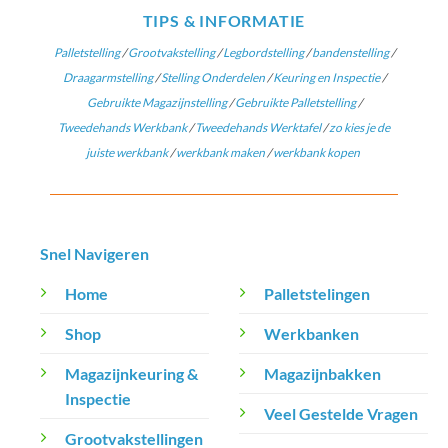
TIPS & INFORMATIE
Palletstelling
/
Grootvakstelling
/
Legbordstelling
/
bandenstelling
/
Draagarmstelling
/
Stelling Onderdelen
/
Keuring en Inspectie
/
Gebruikte Magazijnstelling
/
Gebruikte Palletstelling
/
Tweedehands Werkbank
/
Tweedehands Werktafel
/
zo kies je de
juiste werkbank
/
werkbank maken
/
werkbank kopen
Snel Navigeren
Home
Palletstelingen
Shop
Werkbanken
Magazijnkeuring &
Magazijnbakken
Inspectie
Veel Gestelde Vragen
Grootvakstellingen