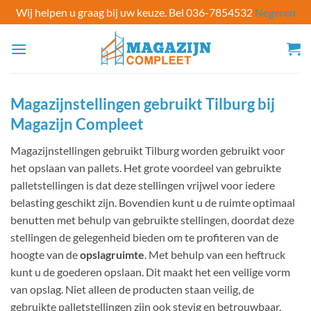
Wij helpen u graag bij uw keuze. Bel 036-7854532
Negeren
Ga
naar
inhoud
Magazijnstellingen gebruikt Tilburg bij
Magazijn Compleet
Magazijnstellingen gebruikt Tilburg worden gebruikt voor
het opslaan van pallets. Het grote voordeel van gebruikte
palletstellingen is dat deze stellingen vrijwel voor iedere
belasting geschikt zijn. Bovendien kunt u de ruimte optimaal
benutten met behulp van gebruikte stellingen, doordat deze
stellingen de gelegenheid bieden om te profiteren van de
hoogte van de
opslagruimte
. Met behulp van een heftruck
kunt u de goederen opslaan. Dit maakt het een veilige vorm
van opslag. Niet alleen de producten staan veilig, de
gebruikte palletstellingen zijn ook stevig en betrouwbaar,