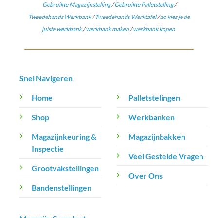
Gebruikte Magazijnstelling
/
Gebruikte Palletstelling
/
Tweedehands Werkbank
/
Tweedehands Werktafel
/
zo kies je de
juiste werkbank
/
werkbank maken
/
werkbank kopen
Snel Navigeren
Home
Palletstelingen
Shop
Werkbanken
Magazijnkeuring &
Magazijnbakken
Inspectie
Veel Gestelde Vragen
Grootvakstellingen
Over Ons
Bandenstellingen