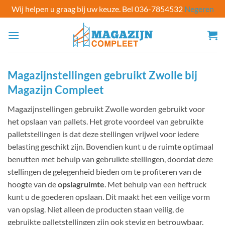
Wij helpen u graag bij uw keuze. Bel 036-7854532
Negeren
Ga
naar
inhoud
Magazijnstellingen gebruikt Zwolle bij
Magazijn Compleet
Magazijnstellingen gebruikt Zwolle worden gebruikt voor
het opslaan van pallets. Het grote voordeel van gebruikte
palletstellingen is dat deze stellingen vrijwel voor iedere
belasting geschikt zijn. Bovendien kunt u de ruimte optimaal
benutten met behulp van gebruikte stellingen, doordat deze
stellingen de gelegenheid bieden om te profiteren van de
hoogte van de
opslagruimte
. Met behulp van een heftruck
kunt u de goederen opslaan. Dit maakt het een veilige vorm
van opslag. Niet alleen de producten staan veilig, de
gebruikte palletstellingen zijn ook stevig en betrouwbaar,