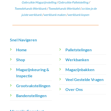
Gebruikte Magazijnstelling
/
Gebruikte Palletstelling
/
Tweedehands Werkbank
/
Tweedehands Werktafel
/
zo kies je de
juiste werkbank
/
werkbank maken
/
werkbank kopen
Snel Navigeren
Home
Palletstelingen
Shop
Werkbanken
Magazijnkeuring &
Magazijnbakken
Inspectie
Veel Gestelde Vragen
Grootvakstellingen
Over Ons
Bandenstellingen