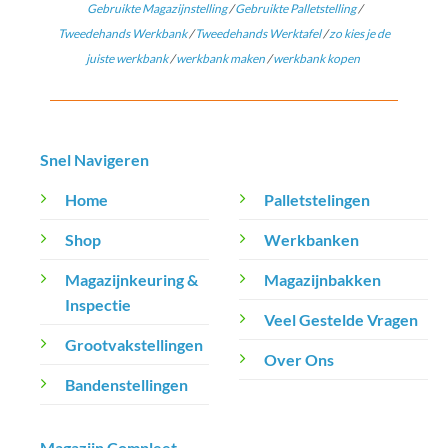
Gebruikte Magazijnstelling
/
Gebruikte Palletstelling
/
Tweedehands Werkbank
/
Tweedehands Werktafel
/
zo kies je de
juiste werkbank
/
werkbank maken
/
werkbank kopen
Snel Navigeren
Home
Palletstelingen
Shop
Werkbanken
Magazijnkeuring &
Magazijnbakken
Inspectie
Veel Gestelde Vragen
Grootvakstellingen
Over Ons
Bandenstellingen
Magazijn Compleet