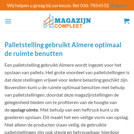
Wij helpen u graag bij uw keuze. Bel 036-7854532
Negeren
Ga
naar
inhoud
Palletstelling​ gebruikt Almere optimaal
de ruimte benutten
Een palletstelling gebruikt Almere wordt ingezet voor het
opslaan van pallets. Het grote voordeel van palletstellingen is
dat deze stellingen vrijwel voor iedere belasting geschikt zijn.
Bovendien kunt u de ruimte optimaal benutten met behulp
van palletstellingen, doordat deze magazijnstellingen de
gelegenheid bieden om te profiteren van de hoogte van
de
opslagruimte
. Met behulp van een heftruck kunt u de
goederen opslaan. Dit maakt het een veilige vorm van opslag.
Niet alleen de producten staan veilig, de gebruikte
palletstellingen zijn ook stevig en betrouwbaar, hierdoor