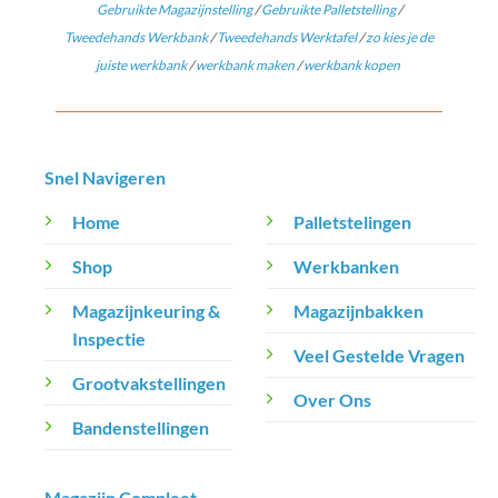
Gebruikte Magazijnstelling
/
Gebruikte Palletstelling
/
Tweedehands Werkbank
/
Tweedehands Werktafel
/
zo kies je de
juiste werkbank
/
werkbank maken
/
werkbank kopen
Snel Navigeren
Home
Palletstelingen
Shop
Werkbanken
Magazijnkeuring &
Magazijnbakken
Inspectie
Veel Gestelde Vragen
Grootvakstellingen
Over Ons
Bandenstellingen
Magazijn Compleet