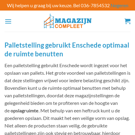
Wij helpen u graag bij uw keuze. Bel 036-7854532
Negeren
Ga
naar
inhoud
Palletstelling​ gebruikt Enschede optimaal
de ruimte benutten
Een palletstelling gebruikt Enschede wordt ingezet voor het
opslaan van pallets. Het grote voordeel van palletstellingen is
dat deze stellingen vrijwel voor iedere belasting geschikt zijn.
Bovendien kunt u de ruimte optimaal benutten met behulp
van palletstellingen, doordat deze magazijnstellingen de
gelegenheid bieden om te profiteren van de hoogte van
de
opslagruimte
. Met behulp van een heftruck kunt u de
goederen opslaan. Dit maakt het een veilige vorm van opslag.
Niet alleen de producten staan veilig, de gebruikte
palletstellingen zijn ook stevig en betrouwbaar, hierdoor