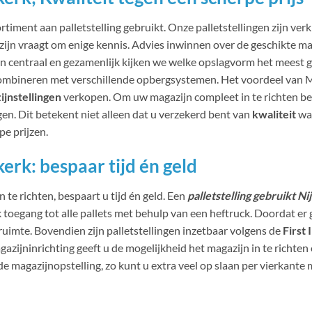
iment aan palletstelling gebruikt. Onze palletstellingen zijn verkr
ijn vraagt om enige kennis. Advies inwinnen over de geschikte ma
n centraal en gezamenlijk kijken we welke opslagvorm het meest g
 combineren met verschillende opbergsystemen. Het voordeel van M
ijnstellingen
verkopen. Om uw magazijn compleet in te richten bent
gen. Dit betekent niet alleen dat u verzekerd bent van
kwaliteit
wan
pe prijzen.
kerk: bespaar tijd én geld
 te richten, bespaart u tijd én geld. Een
palletstelling gebruikt N
k toegang tot alle pallets met behulp van een heftruck. Doordat e
imte. Bovendien zijn palletstellingen inzetbaar volgens de
First
gazijninrichting geeft u de mogelijkheid het magazijn in te richten
e magazijnopstelling, zo kunt u extra veel op slaan per vierkante