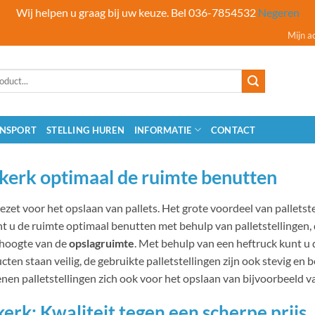
Wij helpen u graag bij uw keuze. Bel 036-7854532
Negeren
Mijn a
NSPORT
STELLING HUREN
INFORMATIE
CONTACT
Nijkerk optimaal de ruimte benutten
ezet voor het opslaan van pallets. Het grote voordeel van palletstel
unt u de ruimte optimaal benutten met behulp van palletstellingen,
 hoogte van de
opslagruimte
. Met behulp van een heftruck kunt u
cten staan veilig, de gebruikte palletstellingen zijn ook stevig en 
nen palletstellingen zich ook voor het opslaan van bijvoorbeeld v
jkerk; Kwaliteit tegen een scherpe prijs