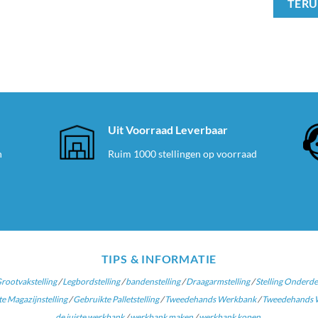
TERU
e
Uit Voorraad Leverbaar
n
Ruim 1000 stellingen op voorraad
TIPS & INFORMATIE
rootvakstelling
/
Legbordstelling
/
bandenstelling
/
Draagarmstelling
/
Stelling Onderde
e Magazijnstelling
/
Gebruikte Palletstelling
/
Tweedehands Werkbank
/
Tweedehands W
de juiste werkbank
/
werkbank maken
/
werkbank kopen