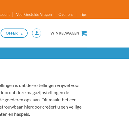
ccount
Veel Gestelde Vragen
Over ons
Tips
OFFERTE
WINKELWAGEN
lingen is dat deze stellingen vrijwel voor
 doordat deze magazijnstellingen de
 de goederen opslaan. Dit maakt het een
betrouwbaar, hierdoor creëert u een veilige
aten en haspels.