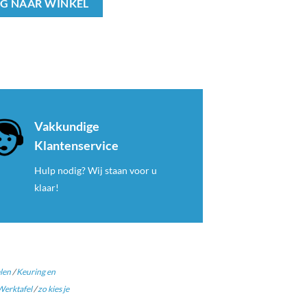
G NAAR WINKEL
Vakkundige
Klantenservice
Hulp nodig? Wij staan voor u
klaar!
len
/
Keuring en
erktafel
/
zo kies je