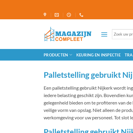
Ga
naar
inhoud
Zoeken
naar:
PRODUCTEN
KEURING EN INSPECTIE
TRA
Palletstelling​ gebruikt 
Een palletstelling gebruikt Nijkerk wordt ing
iedere belasting geschikt zijn. Bovendien k
gelegenheid bieden om te profiteren van de
veilige vorm van opslag. Niet alleen de produ
werkomgeving voor uw personeel. Tot slot le
Palletstelling gebruikt Ni