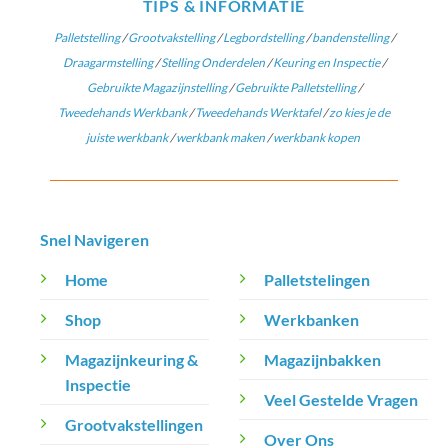
TIPS & INFORMATIE
Palletstelling
/
Grootvakstelling
/
Legbordstelling
/
bandenstelling
/
Draagarmstelling
/
Stelling Onderdelen
/
Keuring en Inspectie
/
Gebruikte Magazijnstelling
/
Gebruikte Palletstelling
/
Tweedehands Werkbank
/
Tweedehands Werktafel
/
zo kies je de
juiste werkbank
/
werkbank maken
/
werkbank kopen
Snel Navigeren
Home
Palletstelingen
Shop
Werkbanken
Magazijnkeuring &
Magazijnbakken
Inspectie
Veel Gestelde Vragen
Grootvakstellingen
Over Ons