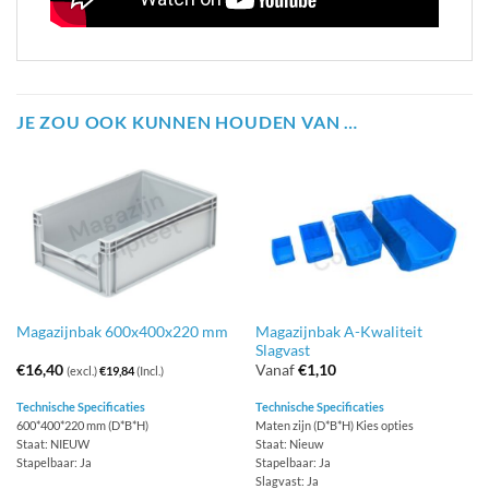
JE ZOU OOK KUNNEN HOUDEN VAN …
Magazijnbak A-Kwaliteit
Magazijnbak 600x400x220 mm
Slagvast
€
16,40
Vanaf
€
1,10
(excl.)
€
19,84
(Incl.)
Technische Specificaties
Technische Specificaties
600*400*220 mm (D*B*H)
Maten zijn (D*B*H) Kies opties
Staat: NIEUW
Staat: Nieuw
Stapelbaar: Ja
Stapelbaar: Ja
Slagvast: Ja