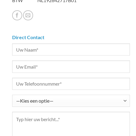
BTW NL192842717B01
Direct Contact