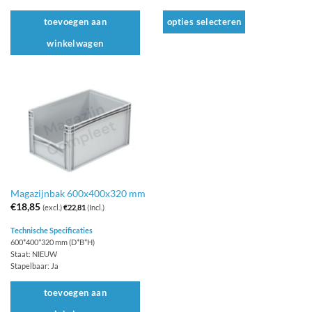
toevoegen aan
opties selecteren
winkelwagen
Dit
product
heeft
meerdere
variaties.
Deze
optie
kan
gekozen
worden
Magazijnbak 600x400x320 mm
€
18,85
op
(excl.)
€
22,81
(Incl.)
de
Technische Specificaties
productpagina
600*400*320 mm (D*B*H)
Staat: NIEUW
Stapelbaar: Ja
toevoegen aan