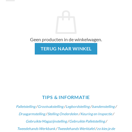
Geen producten in de winkelwagen.
TERUG NAAR WINKEL
TIPS & INFORMATIE
Palletstelling
/
Grootvakstelling
/
Legbordstelling
/
bandenstelling
/
Draagarmstelling
/
Stelling Onderdelen
/
Keuring en Inspectie
/
Gebruikte Magazijnstelling
/
Gebruikte Palletstelling
/
Tweedehands Werkbank
/
Tweedehands Werktafel
/
zo kies je de