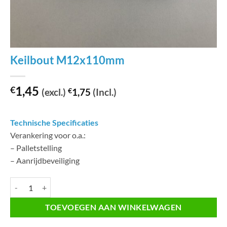
Keilbout M12x110mm
1,45
€
(excl.)
€
1,75
(Incl.)
Technische Specificaties
Verankering voor o.a.:
– Palletstelling
– Aanrijdbeveiliging
Keilbout M12x110mm aantal
TOEVOEGEN AAN WINKELWAGEN