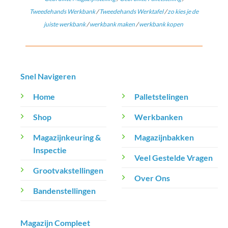
Tweedehands Werkbank
/
Tweedehands Werktafel
/
zo kies je de
juiste werkbank
/
werkbank maken
/
werkbank kopen
Snel Navigeren
Home
Palletstelingen
Shop
Werkbanken
Magazijnkeuring &
Magazijnbakken
Inspectie
Veel Gestelde Vragen
Grootvakstellingen
Over Ons
Bandenstellingen
Magazijn Compleet