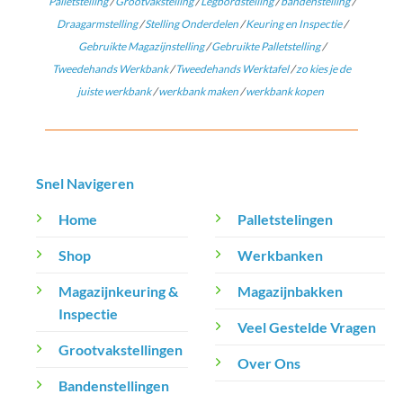
Palletstelling
/
Grootvakstelling
/
Legbordstelling
/
bandenstelling
/
Draagarmstelling
/
Stelling Onderdelen
/
Keuring en Inspectie
/
Gebruikte Magazijnstelling
/
Gebruikte Palletstelling
/
Tweedehands Werkbank
/
Tweedehands Werktafel
/
zo kies je de
juiste werkbank
/
werkbank maken
/
werkbank kopen
Snel Navigeren
Home
Palletstelingen
Shop
Werkbanken
Magazijnkeuring &
Magazijnbakken
Inspectie
Veel Gestelde Vragen
Grootvakstellingen
Over Ons
Bandenstellingen