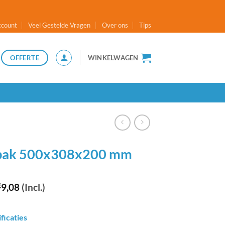
ccount
Veel Gestelde Vragen
Over ons
Tips
OFFERTE
WINKELWAGEN
bak 500x308x200 mm
€
9,08
(Incl.)
ficaties