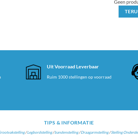
Geen produ
TERU
e
Uit Voorraad Leverbaar
n
Ruim 1000 stellingen op voorraad
TIPS & INFORMATIE
rootvakstelling
/
Legbordstelling
/
bandenstelling
/
Draagarmstelling
/
Stelling Onderde