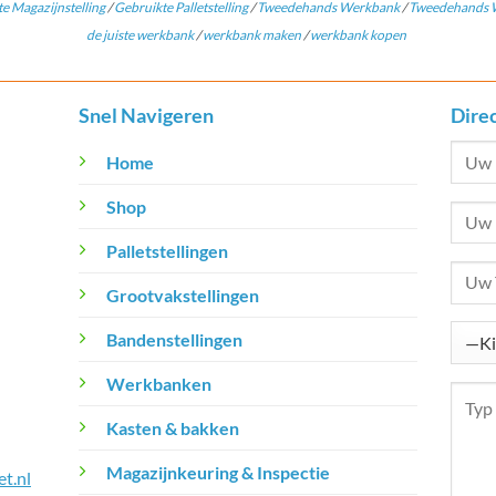
e Magazijnstelling
/
Gebruikte Palletstelling
/
Tweedehands Werkbank
/
Tweedehands W
de juiste werkbank
/
werkbank maken
/
werkbank kopen
Snel Navigeren
Dire
Home
Shop
Palletstellingen
Grootvakstellingen
Bandenstellingen
Werkbanken
Kasten & bakken
Magazijnkeuring & Inspectie
t.nl