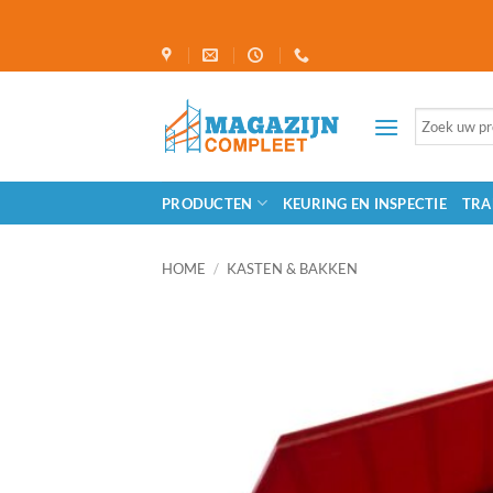
Ga
naar
inhoud
Zoeken
naar:
PRODUCTEN
KEURING EN INSPECTIE
TRA
HOME
/
KASTEN & BAKKEN