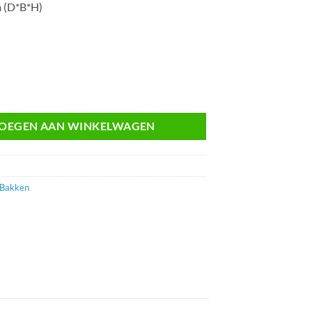
 (D*B*H)
308x200 mm aantal
OEGEN AAN WINKELWAGEN
 Bakken