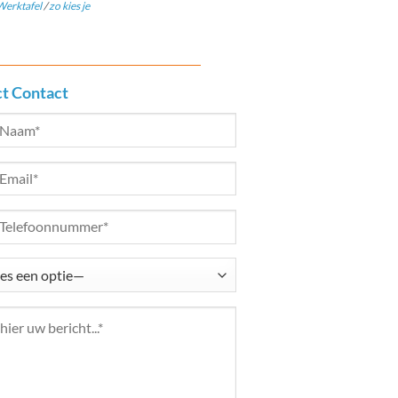
erktafel
/
zo kies je
ct Contact