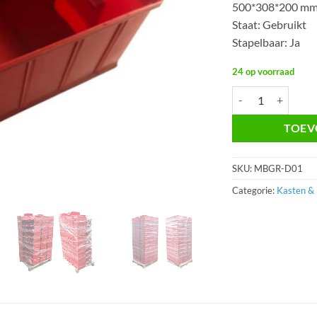
500*308*200 mm
Staat: Gebruikt
Stapelbaar: Ja
24 op voorraad
Magazijnbak 500x
TOEV
SKU:
MBGR-D01
Categorie:
Kasten &