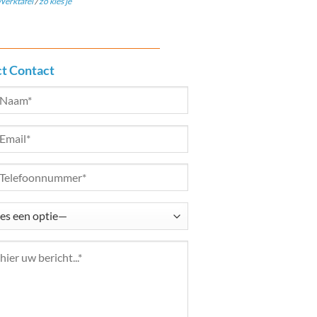
erktafel
/
zo kies je
ct Contact