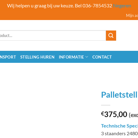
Wij helpen u graag bij uw keuze. Bel 036-7854532
Negeren
Mijn a
NSPORT
STELLING HUREN
INFORMATIE
CONTACT
Palletstel
375,00
€
(exc
Technische Speci
3 staanders 24