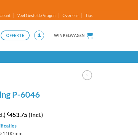
ccount
Veel Gestelde Vragen
Over ons
Tips
OFFERTE
WINKELWAGEN
ling P-6046
l.)
€
453,75
(Incl.)
ficaties
80×1100 mm