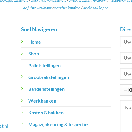
e Magazijnstelling
/
Gebruikte Palletstelling
/
Tweedehands Werkbank
/
Tweedehands W
de juiste werkbank
/
werkbank maken
/
werkbank kopen
Snel Navigeren
Dire
Home
Shop
Palletstellingen
Grootvakstellingen
Bandenstellingen
Werkbanken
Kasten & bakken
Magazijnkeuring & Inspectie
t.nl