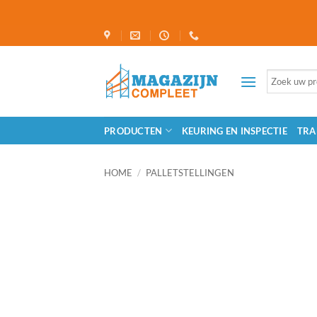
Ga
naar
inhoud
Zoeken
naar:
PRODUCTEN
KEURING EN INSPECTIE
TRA
HOME
/
PALLETSTELLINGEN