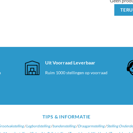
Geen produ
TERU
e
Uit Voorraad Leverbaar
n
Ruim 1000 stellingen op voorraad
TIPS & INFORMATIE
rootvakstelling
/
Legbordstelling
/
bandenstelling
/
Draagarmstelling
/
Stelling Onderde