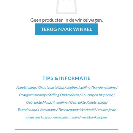
Geen producten in de winkelwagen.
TERUG NAAR WINKEL
TIPS & INFORMATIE
Palletstelling
/
Grootvakstelling
/
Legbordstelling
/
bandenstelling
/
Draagarmstelling
/
Stelling Onderdelen
/
Keuring en Inspectie
/
Gebruikte Magazijnstelling
/
Gebruikte Palletstelling
/
Tweedehands Werkbank
/
Tweedehands Werktafel
/
zo kies je de
juiste werkbank
/
werkbank maken
/
werkbank kopen