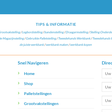
TIPS & INFORMATIE
rootvakstelling
/
Legbordstelling
/
bandenstelling
/
Draagarmstelling
/
Stelling Onderde
e Magazijnstelling
/
Gebruikte Palletstelling
/
Tweedehands Werkbank
/
Tweedehands W
de juiste werkbank
/
werkbank maken
/
werkbank kopen
Snel Navigeren
Dire
Home
Shop
Palletstellingen
Grootvakstellingen