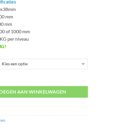
ficaties
00x38mm
500 mm
500 mm
900 of 1000 mm
KG per niveau
NG!
aantal
OEGEN AAN WINKELWAGEN
ken