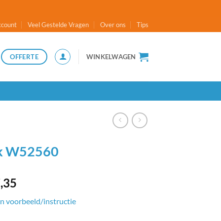
ccount
Veel Gestelde Vragen
Over ons
Tips
OFFERTE
WINKELWAGEN
k W52560
,35
n voorbeeld/instructie