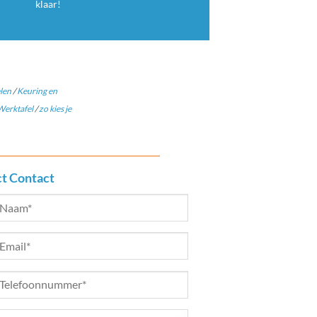
klaar!
len
/
Keuring en
erktafel
/
zo kies je
ct Contact