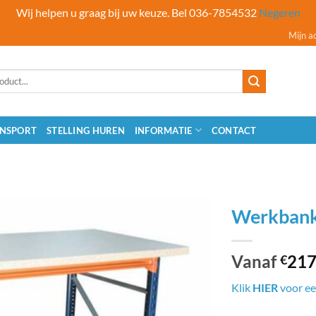
Wij helpen u graag bij uw keuze. Bel 036-7854532
Negeren
Mijn a
NSPORT
STELLING HUREN
INFORMATIE
CONTACT
Werkban
Vanaf
217
€
Klik
HIER
voor ee