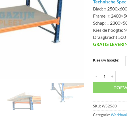
Technische Speci
Blad: ± 2500x6
Frame: ± 2400×
Schap: ± 2300×
Kies de hoogte: 
Draagkracht 500 
GRATIS LEVERI
Kies uw hoogte!
Werkbank W52560 
TOEV
SKU:
W52560
Categorie:
Werkban