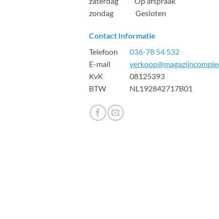
zaterdag Op afspraak
zondag Gesloten
Contact Informatie
Telefoon
036-78 54 532
E-mail
verkoop@magazijncomplee
KvK 08125393
BTW NL192842717B01