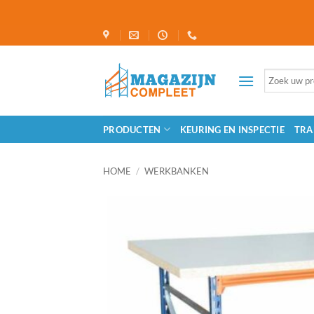
Ga
naar
inhoud
Zoeken
naar:
PRODUCTEN
KEURING EN INSPECTIE
TRA
HOME
/
WERKBANKEN