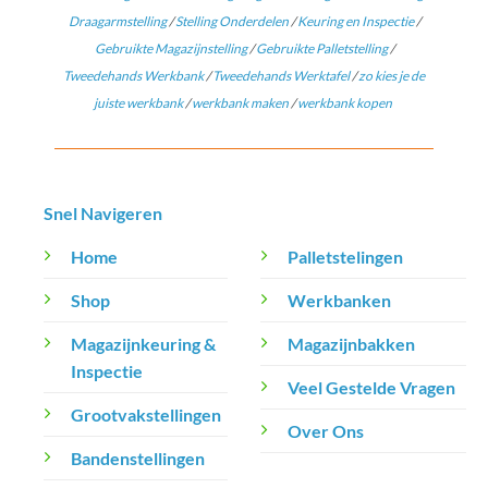
Draagarmstelling
/
Stelling Onderdelen
/
Keuring en Inspectie
/
Gebruikte Magazijnstelling
/
Gebruikte Palletstelling
/
Tweedehands Werkbank
/
Tweedehands Werktafel
/
zo kies je de
juiste werkbank
/
werkbank maken
/
werkbank kopen
Snel Navigeren
Home
Palletstelingen
Shop
Werkbanken
Magazijnkeuring &
Magazijnbakken
Inspectie
Veel Gestelde Vragen
Grootvakstellingen
Over Ons
Bandenstellingen