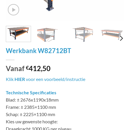
Werkbank W82712BT
Vanaf
412,50
€
Klik
HIER
voor een voorbeeld/instructie
Technische Specificaties
Blad: ± 2676x1190x18mm
Frame: ± 2385×1100 mm
Schap: ± 2225×1100 mm
Kies uw gewenste hoogte:
Draagkracht 1000 KG per niveau