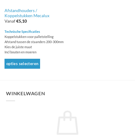
Afstandhouders /
Koppelstukken Mecalux
Vanaf
€
5,10
Technische Specificaties
Koppelstukken voor palletstelling
Afstand tussen de staanders 200-300mm
Kies de juiste maat
Incl bouten en moeren
opties selecteren
Dit
product
heeft
meerdere
WINKELWAGEN
variaties.
Deze
optie
kan
gekozen
worden
op