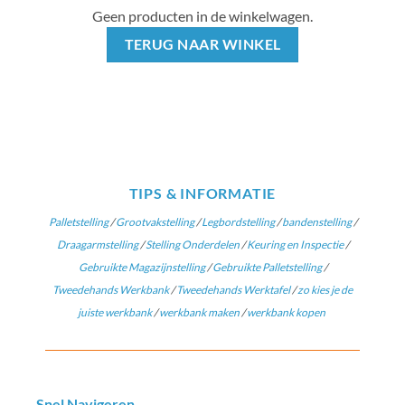
Geen producten in de winkelwagen.
de
productpagina
TERUG NAAR WINKEL
TIPS & INFORMATIE
Palletstelling
/
Grootvakstelling
/
Legbordstelling
/
bandenstelling
/
Draagarmstelling
/
Stelling Onderdelen
/
Keuring en Inspectie
/
Gebruikte Magazijnstelling
/
Gebruikte Palletstelling
/
Tweedehands Werkbank
/
Tweedehands Werktafel
/
zo kies je de
juiste werkbank
/
werkbank maken
/
werkbank kopen
Snel Navigeren