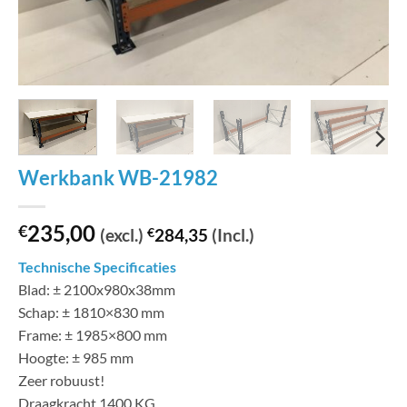
Werkbank WB-21982
235,00
€
(excl.)
€
284,35
(Incl.)
Technische Specificaties
Blad: ± 2100x980x38mm
Schap: ± 1810×830 mm
Frame: ± 1985×800 mm
Hoogte: ± 985 mm
Zeer robuust!
Draagkracht 1400 KG