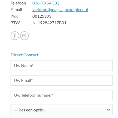
Telefoon
036-78 54 532
E-mail
verkoop@magazijncompleet.nl
KvK 08125393
BTW NL192842717B01
Direct Contact