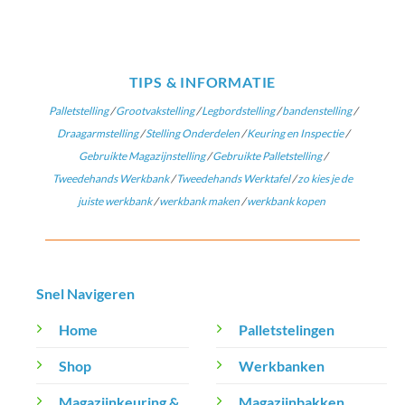
TIPS & INFORMATIE
Palletstelling
/
Grootvakstelling
/
Legbordstelling
/
bandenstelling
/
Draagarmstelling
/
Stelling Onderdelen
/
Keuring en Inspectie
/
Gebruikte Magazijnstelling
/
Gebruikte Palletstelling
/
Tweedehands Werkbank
/
Tweedehands Werktafel
/
zo kies je de
juiste werkbank
/
werkbank maken
/
werkbank kopen
Snel Navigeren
Home
Palletstelingen
Shop
Werkbanken
Magazijnkeuring &
Magazijnbakken