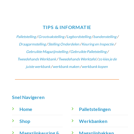
TIPS & INFORMATIE
Palletstelling
/
Grootvakstelling
/
Legbordstelling
/
bandenstelling
/
Draagarmstelling
/
Stelling Onderdelen
/
Keuring en Inspectie
/
Gebruikte Magazijnstelling
/
Gebruikte Palletstelling
/
Tweedehands Werkbank
/
Tweedehands Werktafel
/
zo kies je de
juiste werkbank
/
werkbank maken
/
werkbank kopen
Snel Navigeren
Home
Palletstelingen
Shop
Werkbanken
Magazijnkeuring &
Magazijnbakken