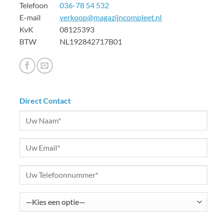
Telefoon
036-78 54 532
E-mail
verkoop@magazijncompleet.nl
KvK 08125393
BTW NL192842717B01
Direct Contact