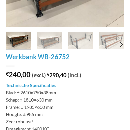
Werkbank WB-26752
240,00
€
(excl.)
€
290,40
(Incl.)
Technische Specificaties
Blad: ± 2610x750x38mm
Schap: ± 1810×630 mm
Frame: ± 1985×600 mm
Hoogte: ± 985 mm
Zeer robuust!
Draagkracht 1400 KG