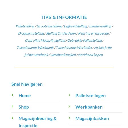
TIPS & INFORMATIE
Palletstelling
/
Grootvakstelling
/
Legbordstelling
/
bandenstelling
/
Draagarmstelling
/
Stelling Onderdelen
/
Keuring en Inspectie
/
Gebruikte Magazijnstelling
/
Gebruikte Palletstelling
/
Tweedehands Werkbank
/
Tweedehands Werktafel
/
zo kies je de
juiste werkbank
/
werkbank maken
/
werkbank kopen
Snel Navigeren
Home
Palletstelingen
Shop
Werkbanken
Magazijnkeuring &
Magazijnbakken
Inspectie