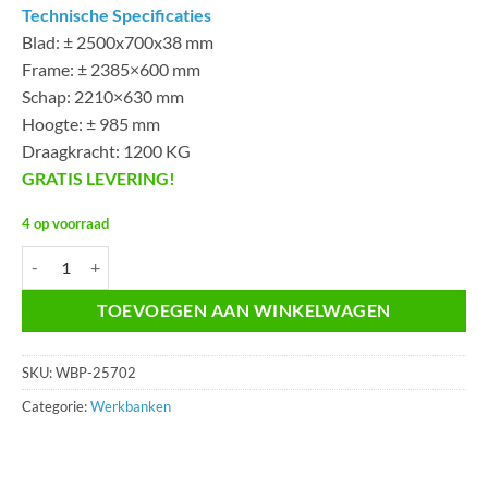
€360,00.
€330,00.
Technische Specificaties
Blad: ± 2500x700x38 mm
Frame: ± 2385×600 mm
Schap: 2210×630 mm
Hoogte: ± 985 mm
Draagkracht: 1200 KG
GRATIS LEVERING!
4 op voorraad
Werkbank WBP-25702 aantal
TOEVOEGEN AAN WINKELWAGEN
SKU:
WBP-25702
Categorie:
Werkbanken