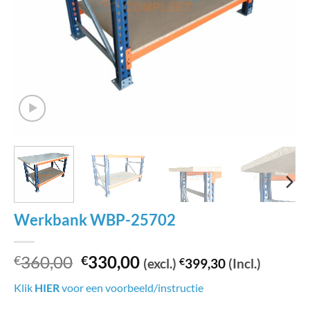
Werkbank WBP-25702
Oorspronkelijke
Huidige
360,00
330,00
€
€
(excl.)
€
399,30
(Incl.)
prijs
prijs
Klik
HIER
voor een voorbeeld/instructie
was:
is: