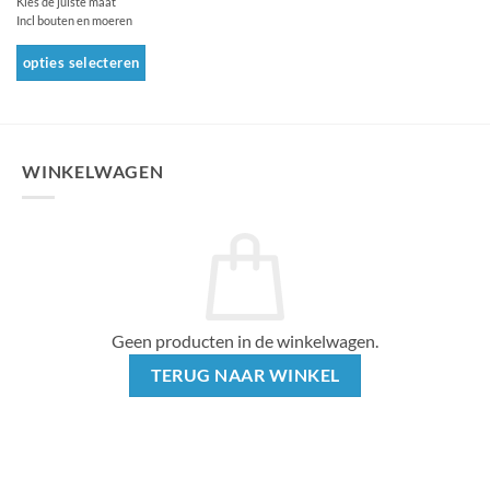
Kies de juiste maat
Incl bouten en moeren
opties selecteren
Dit
product
heeft
meerdere
WINKELWAGEN
variaties.
Deze
optie
kan
gekozen
worden
op
Geen producten in de winkelwagen.
de
productpagina
TERUG NAAR WINKEL