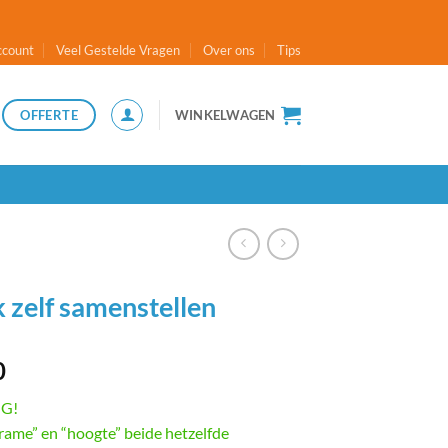
ccount
Veel Gestelde Vragen
Over ons
Tips
OFFERTE
WINKELWAGEN
zelf samenstellen
0
NG!
rame” en “hoogte” beide hetzelfde