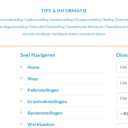
TIPS & INFORMATIE
rootvakstelling
/
Legbordstelling
/
bandenstelling
/
Draagarmstelling
/
Stelling Onderde
e Magazijnstelling
/
Gebruikte Palletstelling
/
Tweedehands Werkbank
/
Tweedehands W
de juiste werkbank
/
werkbank maken
/
werkbank kopen
Snel Navigeren
Dire
Home
Shop
Palletstellingen
Grootvakstellingen
Bandenstellingen
Werkbanken