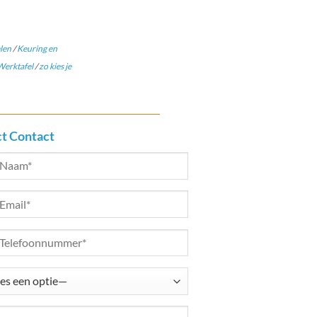
len
/
Keuring en
erktafel
/
zo kies je
ct Contact