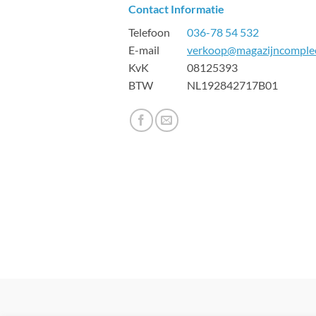
Contact Informatie
Telefoon
036-78 54 532
E-mail
verkoop@magazijncomplee
KvK 08125393
BTW NL192842717B01