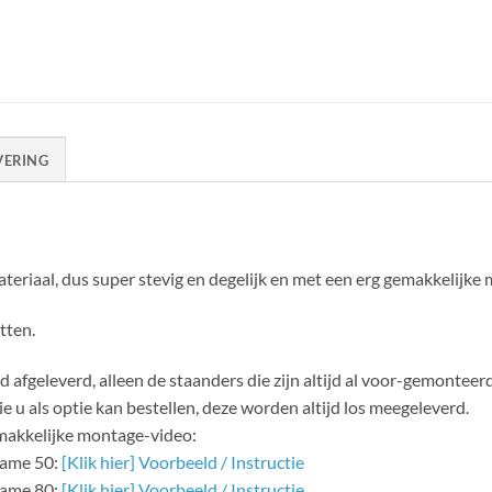
VERING
eriaal, dus super stevig en degelijk en met een erg gemakkelijke
tten.
fgeleverd, alleen de staanders die zijn altijd al voor-gemonteerd
e u als optie kan bestellen, deze worden altijd los meegeleverd.
makkelijke montage-video:
rame 50:
[Klik hier] Voorbeeld / Instructie
rame 80:
[Klik hier] Voorbeeld / Instructie