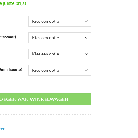
juiste prijs!
cht/zwaar)
10mm hoogte)
nstellen aantal
OEGEN AAN WINKELWAGEN
ken