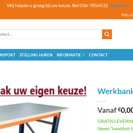
Wij helpen u graag bij uw keuze. Bel 036-7854532
Negeren
Mijn a
NSPORT
STELLING HUREN
INFORMATIE
CONTACT
Werkbank 
Vanaf
0,0
€
GRATIS LEVERI
Neem “kwaliteit f