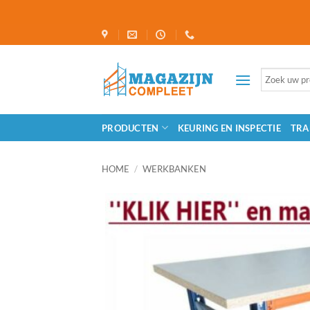
Ga
naar
inhoud
Zoeken
naar:
PRODUCTEN
KEURING EN INSPECTIE
TRA
HOME
/
WERKBANKEN