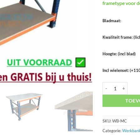
frametype voor de 
Bladmaat:
Kwaliteit frame: (li
Hoogte: (incl blad)
Incl wielenset: (+1
Werkbank zelf same
TOEV
SKU:
WB-MC
Categorie:
Werkban