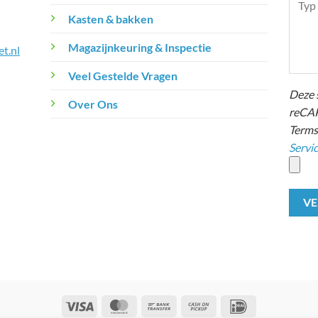
Kasten & bakken
Magazijnkeuring & Inspectie
t.nl
Veel Gestelde Vragen
Deze 
Over Ons
reCAP
Terms
Servi
Visa
MasterCard
Bank
Cash
IDeal