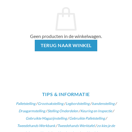
Geen producten in de winkelwagen.
TERUG NAAR WINKEL
TIPS & INFORMATIE
Palletstelling
/
Grootvakstelling
/
Legbordstelling
/
bandenstelling
/
Draagarmstelling
/
Stelling Onderdelen
/
Keuring en Inspectie
/
Gebruikte Magazijnstelling
/
Gebruikte Palletstelling
/
Tweedehands Werkbank
/
Tweedehands Werktafel
/
zo kies je de