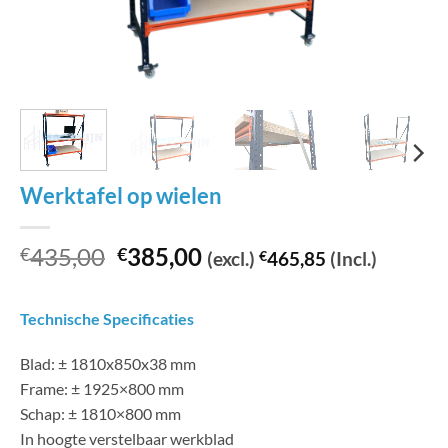
Werktafel op wielen
Oorspronkelijke
Huidige
435,00
385,00
€
€
(excl.)
€
465,85
(Incl.)
prijs
prijs
was:
is:
Technische Specificaties
€435,00.
€385,00.
Blad: ± 1810x850x38 mm
Frame: ± 1925×800 mm
Schap: ± 1810×800 mm
In hoogte verstelbaar werkblad