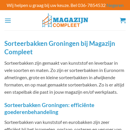
Wij helpen u graag bij uw keuze. Bel 036-7854532
Negeren
Ga
naar
inhoud
Sorteerbakken Groningen bij Magazijn
Compleet
Sorteerbakken zijn gemaakt van kunststof en leverbaar in
vele soorten en maten. Zo zijn er sorteerbakken in Euronorm
afmetingen, grote en kleine sorteerbakken in afwijkende
formaten, en op maat gemaakte sorteerbakken. Zo is er altijd
een stapelbak die past in jouw magazijn en/of werkplaats.
Sorteerbakken Groningen: efficiënte
goederenbehandeling
Sorteerbakken van kunststof en eurobakken zijn zeer
efficiënt bij het inzamelen, opslaan, sorteren en vervoer van