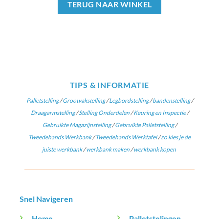
TERUG NAAR WINKEL
TIPS & INFORMATIE
Palletstelling
/
Grootvakstelling
/
Legbordstelling
/
bandenstelling
/
Draagarmstelling
/
Stelling Onderdelen
/
Keuring en Inspectie
/
Gebruikte Magazijnstelling
/
Gebruikte Palletstelling
/
Tweedehands Werkbank
/
Tweedehands Werktafel
/
zo kies je de
juiste werkbank
/
werkbank maken
/
werkbank kopen
Snel Navigeren
Home
Palletstelingen