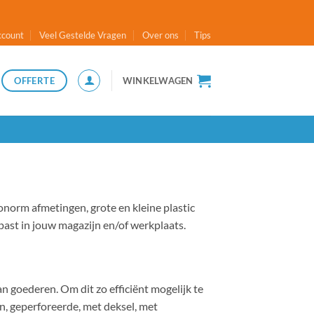
ccount
Veel Gestelde Vragen
Over ons
Tips
OFFERTE
WINKELWAGEN
onorm afmetingen, grote en kleine plastic
past in jouw magazijn en/of werkplaats.
n goederen. Om dit zo efficiënt mogelijk te
en, geperforeerde, met deksel, met