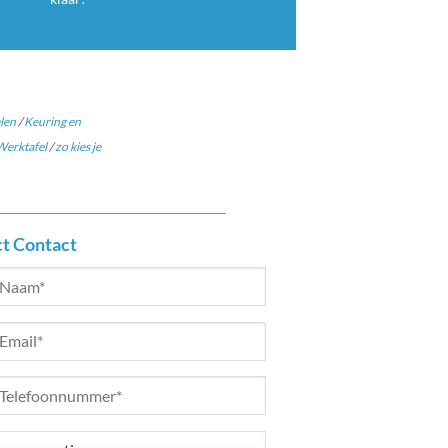
len
/
Keuring en
erktafel
/
zo kies je
ct Contact