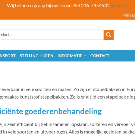
Wij helpen u graag bij uw keuze. Bel 036-7854532
Negeren
Mijn a
NSPORT
STELLING HUREN
INFORMATIE
CONTACT
leverbaar in vele soorten en maten. Zo zijn er stapelbakken in Eur
emaakte kunststof stapelbakken. Zo is er altijd een stapelbak die 
ficiënte goederenbehandeling
n zeer efficiënt bij het inzamelen, opslaan, sorteren en vervoer va
in vele soorten en uitvoeringen. Alles is mogelijk: gesloten bakk