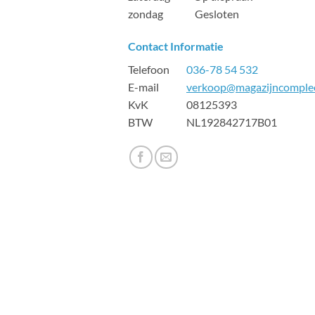
zondag Gesloten
Contact Informatie
Telefoon
036-78 54 532
E-mail
verkoop@magazijncomplee
KvK 08125393
BTW NL192842717B01