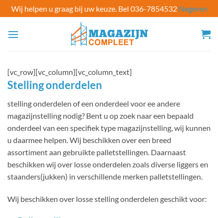
Wij helpen u graag bij uw keuze. Bel 036-7854532
Negeren
Ga
naar
inhoud
[vc_row][vc_column][vc_column_text]
Stelling onderdelen
stelling onderdelen of een onderdeel voor ee andere
magazijnstelling nodig? Bent u op zoek naar een bepaald
onderdeel van een specifiek type magazijnstelling, wij kunnen
u daarmee helpen. Wij beschikken over een breed
assortiment aan gebruikte palletstellingen. Daarnaast
beschikken wij over losse onderdelen zoals diverse liggers en
staanders(jukken) in verschillende merken palletstellingen.
Wij beschikken over losse stelling onderdelen geschikt voor: