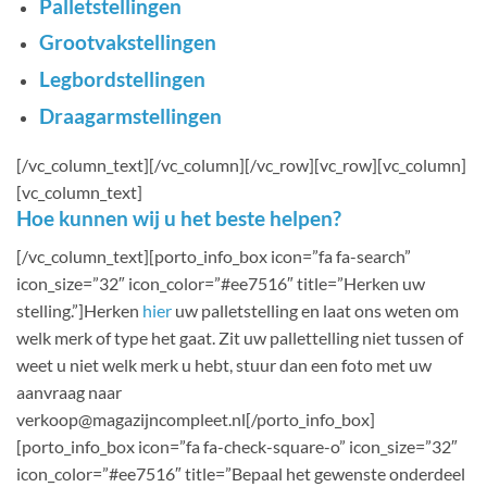
Palletstellingen
Grootvakstellingen
Legbordstellingen
Draagarmstellingen
[/vc_column_text][/vc_column][/vc_row][vc_row][vc_column]
[vc_column_text]
Hoe kunnen wij u het beste helpen?
[/vc_column_text][porto_info_box icon=”fa fa-search”
icon_size=”32″ icon_color=”#ee7516″ title=”Herken uw
stelling.”]Herken
hier
uw palletstelling en laat ons weten om
welk merk of type het gaat. Zit uw pallettelling niet tussen of
weet u niet welk merk u hebt, stuur dan een foto met uw
aanvraag naar
verkoop@magazijncompleet.nl[/porto_info_box]
[porto_info_box icon=”fa fa-check-square-o” icon_size=”32″
icon_color=”#ee7516″ title=”Bepaal het gewenste onderdeel