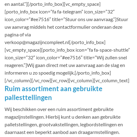
en aantal.”][/porto_info_box][vc_empty_space]
[porto_info_box icon=”fa fa-telegram” icon_size=”32″
icon_color=”#ee7516″ title=”Stuur ons uw aanvraag.”]Stuur
uw aanvrag middels het contactformulier onderaan deze
pagina of via
verkoop@magazijncompleet.nl[/porto_info_box]
[vc_empty_space][porto_info_box icon=”fa fa-space-shuttle”
icon_size=”32″ icon_color=”#ee7516″ title=”Wij zullen snel
reageren.”]Wij gaan direct met uw aanvraag aan de slag en
informeren u zo spoedig mogelijk.[/porto_info_box]
[/vc_column][/vc_row][vc_row][vc_column][vc_column_text]
Ruim assortiment aan gebruikte
pallesttellingen
Wij beschikken over een ruim assortiment gebruikte
magazijnstellingen. Hierbij kunt u denken aan gebruikte
palletstellingen, grootvakstellingen, legbordstellingen en
daarnaast een beperkt aanbod aan draagarmstellingen.