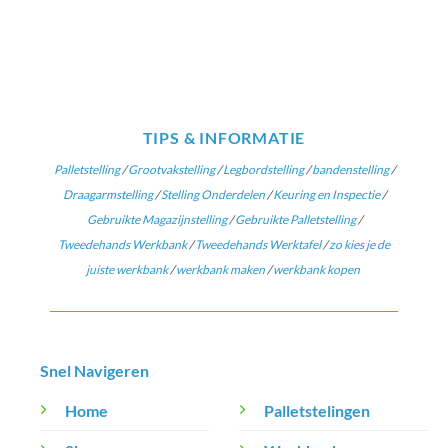
TIPS & INFORMATIE
Palletstelling
/
Grootvakstelling
/
Legbordstelling
/
bandenstelling
/
Draagarmstelling
/
Stelling Onderdelen
/
Keuring en Inspectie
/
Gebruikte Magazijnstelling
/
Gebruikte Palletstelling
/
Tweedehands Werkbank
/
Tweedehands Werktafel
/
zo kies je de
juiste werkbank
/
werkbank maken
/
werkbank kopen
Snel Navigeren
Home
Palletstelingen