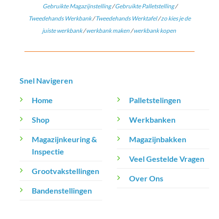
Gebruikte Magazijnstelling
/
Gebruikte Palletstelling
/
Tweedehands Werkbank
/
Tweedehands Werktafel
/
zo kies je de
juiste werkbank
/
werkbank maken
/
werkbank kopen
Snel Navigeren
Home
Palletstelingen
Shop
Werkbanken
Magazijnkeuring &
Magazijnbakken
Inspectie
Veel Gestelde Vragen
Grootvakstellingen
Over Ons
Bandenstellingen