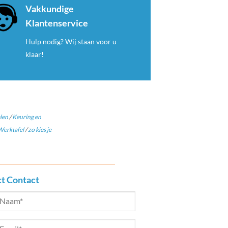
Vakkundige
Klantenservice
Hulp nodig? Wij staan voor u
klaar!
len
/
Keuring en
erktafel
/
zo kies je
ct Contact