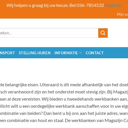
Wij helpen u graag bij uw keuze. Bel 036-7854532
Negeren
Mijn a
NSPORT
STELLING HUREN
INFORMATIE
CONTACT
 belangrijke eisen. Uiteraard is dit mede afhankelijk van het do
ch verantwoord zijn en het onderstel moet stevig zijn. Bij Magazi
aan al deze vereisten. Wij bieden u tweedehands werkbanken aan, 
icht wilt u een oerdegelijke werkbank aanschaffen voor in uw eig
combinatie van beiden? Dan bent u bij ons aan het juiste adres, w
een combinatie van hout en staal. De werkbanken van Magazijn Com