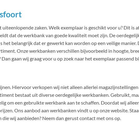
sfoort
iteenlopende zaken. Welk exemplaar is geschikt voor u? Dit is a
geldt dat de werkbank van goede kwaliteit moet zijn. De oerdegelijk
 is het belangrijk dat er gewerkt kan worden op een veilige manier
iment. Onze werkbanken verschillen bijvoorbeeld in hoogte, breed
 Dan gaan wij graag voor u op zoek naar het exemplaar passend b
zijnen. Hiervoor verkopen wij niet alleen allerlei magazijnstelling
timent bestaat uit diverse oerdegelijke werkbanken. Gebruikt, ma
rdelig om een gebruikte werkbank aan te schaffen. Doordat wij al
prijzen. Ons aanbod aan werkbanken vindt u op onze website. Staa
n die wij aanbieden? Neem dan gerust contact met ons op.