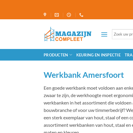
Ga
naar
inhoud
Zoeken
naar:
PRODUCTEN
KEURING EN INSPECTIE
TRA
Werkbank Amersfoort
Een goede werkbank moet voldoen aan enkele
zwaar te zijn, de werkhoogte moet ergonomis
werkbanken in het assortiment die voldoen 
bouwbranche of voor uw timmerbedrijf? Well
een sterk exemplaar van hout, staal of een 
assortiment werkbanken van hout, staal en 
maten en kleuren.