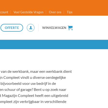
ccount
Veel Gestelde Vragen
Over ons
Tips
OFFERTE
WINKELWAGEN
el van de werkbank, maar een werkbank dient
jn Compleet vindt u diverse oerdegelijke
bijvoorbeeld voor uw bedrijf in de
en schuur of garage? Bent u op zoek naar
ant Magazijn Compleet heeft een uitgebreid
pleet zijn verkrijgbaar in verschillende