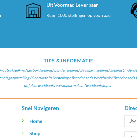
e
Uit Voorraad Leverbaar
n
Ruim 1000 stellingen op voorraad
TIPS & INFORMATIE
rootvakstelling
/
Legbordstelling
/
bandenstelling
/
Draagarmstelling
/
Stelling Onderde
e Magazijnstelling
/
Gebruikte Palletstelling
/
Tweedehands Werkbank
/
Tweedehands W
de juiste werkbank
/
werkbank maken
/
werkbank kopen
Snel Navigeren
Dire
Home
Shop