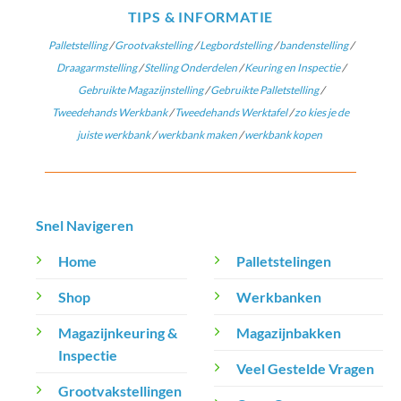
TIPS & INFORMATIE
Palletstelling
/
Grootvakstelling
/
Legbordstelling
/
bandenstelling
/
Draagarmstelling
/
Stelling Onderdelen
/
Keuring en Inspectie
/
Gebruikte Magazijnstelling
/
Gebruikte Palletstelling
/
Tweedehands Werkbank
/
Tweedehands Werktafel
/
zo kies je de
juiste werkbank
/
werkbank maken
/
werkbank kopen
Snel Navigeren
Home
Palletstelingen
Shop
Werkbanken
Magazijnkeuring &
Magazijnbakken
Inspectie
Veel Gestelde Vragen
Grootvakstellingen