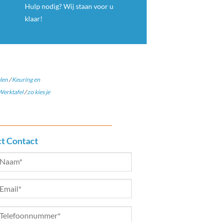
Hulp nodig? Wij staan voor u
klaar!
len
/
Keuring en
erktafel
/
zo kies je
ct Contact