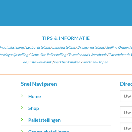
TIPS & INFORMATIE
rootvakstelling
/
Legbordstelling
/
bandenstelling
/
Draagarmstelling
/
Stelling Onderde
e Magazijnstelling
/
Gebruikte Palletstelling
/
Tweedehands Werkbank
/
Tweedehands W
de juiste werkbank
/
werkbank maken
/
werkbank kopen
Snel Navigeren
Dire
Home
Shop
Palletstellingen
Grootvakstellingen