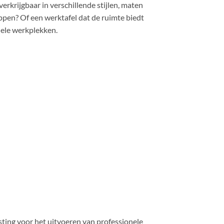
verkrijgbaar in verschillende stijlen, maten
appen? Of een werktafel dat de ruimte biedt
nele werkplekken.
usting voor het uitvoeren van professionele