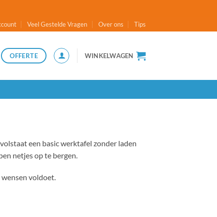
ccount
Veel Gestelde Vragen
Over ons
Tips
OFFERTE
WINKELWAGEN
volstaat een basic werktafel zonder laden
pen netjes op te bergen.
e wensen voldoet.