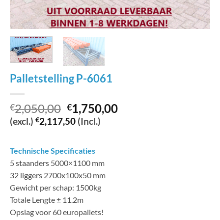
Palletstelling P-6061
Oorspronkelijke
Huidige
2,050,00
1,750,00
€
€
prijs
prijs
(excl.)
€
2,117,50
(Incl.)
was:
is:
€2,050,00.
€1,750,00.
Technische Specificaties
5 staanders 5000×1100 mm
32 liggers 2700x100x50 mm
Gewicht per schap: 1500kg
Totale Lengte ± 11.2m
Opslag voor 60 europallets!