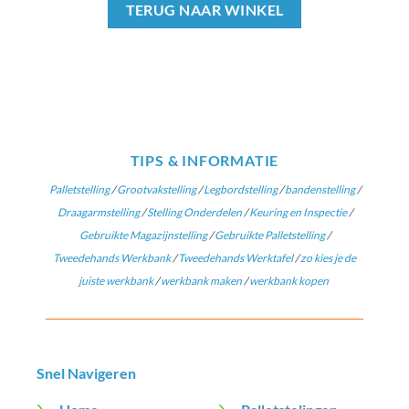
TERUG NAAR WINKEL
TIPS & INFORMATIE
Palletstelling
/
Grootvakstelling
/
Legbordstelling
/
bandenstelling
/
Draagarmstelling
/
Stelling Onderdelen
/
Keuring en Inspectie
/
Gebruikte Magazijnstelling
/
Gebruikte Palletstelling
/
Tweedehands Werkbank
/
Tweedehands Werktafel
/
zo kies je de
juiste werkbank
/
werkbank maken
/
werkbank kopen
Snel Navigeren