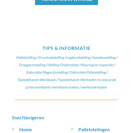
TIPS & INFORMATIE
Palletstelling
/
Grootvakstelling
/
Legbordstelling
/
bandenstelling
/
Draagarmstelling
/
Stelling Onderdelen
/
Keuring en Inspectie
/
Gebruikte Magazijnstelling
/
Gebruikte Palletstelling
/
Tweedehands Werkbank
/
Tweedehands Werktafel
/
zo kies je de
juiste werkbank
/
werkbank maken
/
werkbank kopen
Snel Navigeren
Home
Palletstelingen