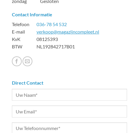
zondag Gesloten
Contact Informatie
Telefoon
036-78 54 532
E-mail
verkoop@magazijncompleet.nl
KvK 08125393
BTW NL192842717B01
Direct Contact