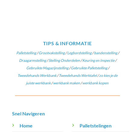
TIPS & INFORMATIE
Palletstelling
/
Grootvakstelling
/
Legbordstelling
/
bandenstelling
/
Draagarmstelling
/
Stelling Onderdelen
/
Keuring en Inspectie
/
Gebruikte Magazijnstelling
/
Gebruikte Palletstelling
/
Tweedehands Werkbank
/
Tweedehands Werktafel
/
zo kies je de
juiste werkbank
/
werkbank maken
/
werkbank kopen
Snel Navigeren
Home
Palletstelingen