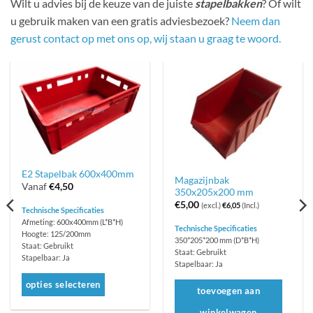
Wilt u advies bij de keuze van de juiste
stapelbakken
? Of wilt
u gebruik maken van een gratis adviesbezoek?
Neem dan
gerust contact op met ons op, wij staan u graag te woord.
E2 Stapelbak 600x400mm
Magazijnbak
Vanaf
€
4,50
350x205x200 mm
€
5,00
(excl.)
€
6,05
(Incl.)
Technische Specificaties
Afmeting: 600x400mm (L*B*H)
Technische Specificaties
Hoogte: 125/200mm
350*205*200 mm (D*B*H)
Staat: Gebruikt
Staat: Gebruikt
Stapelbaar: Ja
Stapelbaar: Ja
opties selecteren
toevoegen aan
Dit
winkelwagen