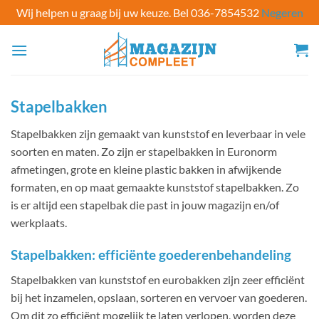
Wij helpen u graag bij uw keuze. Bel 036-7854532
Negeren
Ga
naar
inhoud
Stapelbakken
Stapelbakken zijn gemaakt van kunststof en leverbaar in vele
soorten en maten. Zo zijn er stapelbakken in Euronorm
afmetingen, grote en kleine plastic bakken in afwijkende
formaten, en op maat gemaakte kunststof stapelbakken. Zo
is er altijd een stapelbak die past in jouw magazijn en/of
werkplaats.
Stapelbakken: efficiënte goederenbehandeling
Stapelbakken van kunststof en eurobakken zijn zeer efficiënt
bij het inzamelen, opslaan, sorteren en vervoer van goederen.
Om dit zo efficiënt mogelijk te laten verlopen, worden deze