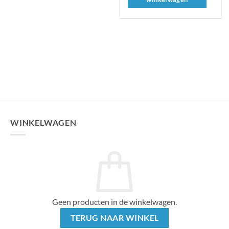
product
heeft
meerdere
variaties.
Deze
optie
kan
gekozen
worden
op
de
productpagina
WINKELWAGEN
Geen producten in de winkelwagen.
TERUG NAAR WINKEL